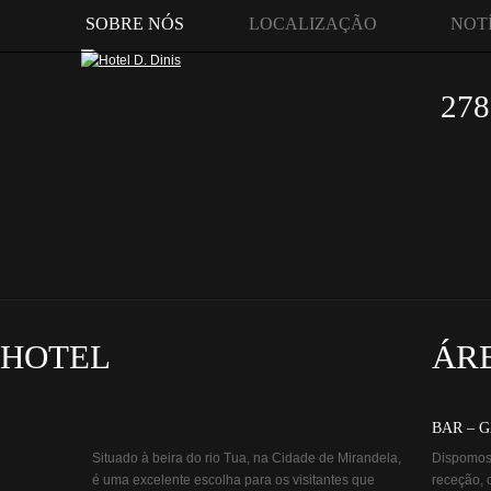
SOBRE NÓS
LOCALIZAÇÃO
NOT
278
 HOTEL
ÁR
BAR – 
Situado à beira do rio Tua, na Cidade de Mirandela,
Dispomos 
é uma excelente escolha para os visitantes que
receção, 