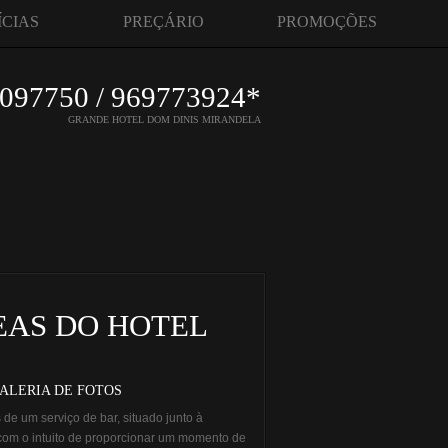
ÍCIAS
PREÇÁRIO
PROMOÇÕES
097750 / 969773924*
GRANDE HOTEL DOM DINIS MIRANDELA
EAS DO HOTEL
GALERIA DE FOTOS
de um serviço de bar, situado junto à
com o intuito de proporcionar um momento de