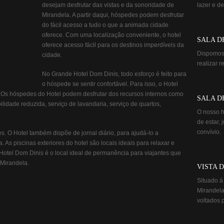
desejam desfrutar das vistas e da sonoridade de
lazer e de
Mirandela. A partir daqui, hóspedes podem desfrutar
do fácil acesso a tudo o que a animada cidade
oferece. Com uma localização conveniente, o hotel
SALA D
oferece acesso fácil para os destinos imperdíveis da
Dispomos 
cidade.
realizar 
No Grande Hotel Dom Dinis, todo esforço é feito para
o hóspede se sentir confortável. Para isso, o Hotel
 Os hóspedes do Hotel podem desfrutar dos recursos internos como
SALA D
lidade reduzida, serviço de lavandaria, serviço de quartos,
O nosso h
de estar,
convívio.
s. O Hotel também dispõe de jornal diário, para ajudá-lo a
. As piscinas exteriores do hotel são locais ideais para relaxar e
otel Dom Dinis é o local ideal de permanência para viajantes que
Mirandela.
VISTA 
Situado á
Mirandela
voltados p