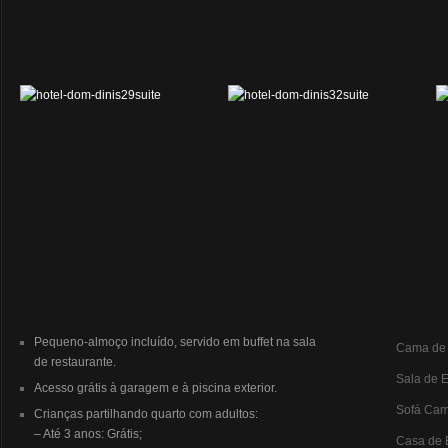
Pequeno-almoço incluído, servido em buffet na sala
Cama de
de restaurante.
Sala de E
Acesso grátis à garagem e à piscina exterior.
Sofá Ca
Crianças partilhando quarto com adultos:
– Até 3 anos: Grátis;
Casa de 