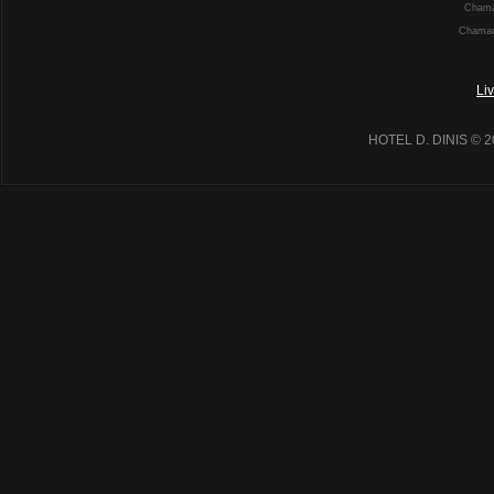
Chamad
Chamada
Li
HOTEL D. DINIS
© 2